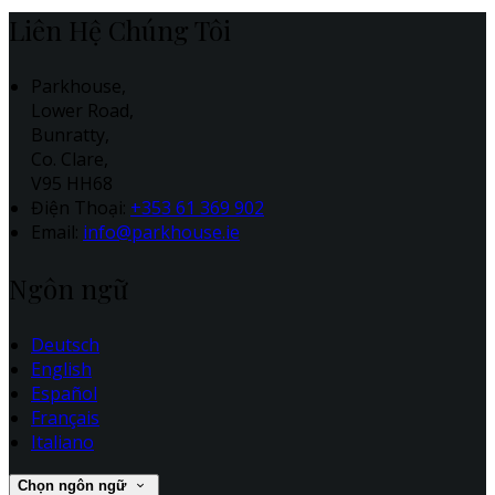
Liên Hệ Chúng Tôi
Parkhouse,
Lower Road,
Bunratty,
Co. Clare,
V95 HH68
Điện Thoại
:
+353 61 369 902
Email:
info@parkhouse.ie
Ngôn ngữ
Deutsch
English
Español
Français
Italiano
Chọn ngôn ngữ