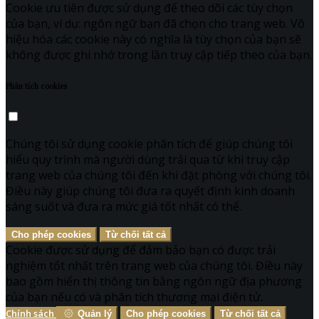
Cookie ưu tiên được sử dụng để theo dõi các tùy chọn
của bạn, ví dụ: ngôn ngữ bạn đã chọn cho trang web. Vô
hiệu hóa các cookie này có nghĩa là tùy chọn của bạn sẽ
không được ghi nhớ trong lần truy cập tiếp theo của bạn.
Phân tích cookies
Chúng tôi sử dụng cookie phân tích để giúp chúng tôi
hiểu quy trình mà người dùng trải qua từ khi truy cập
trang web của chúng tôi đến khi đặt phòng với chúng tôi.
Điều này giúp chúng tôi đưa ra quyết định kinh doanh
sáng suốt và đưa ra mức giá tốt nhất có thể.
Cho phép cookies
Từ chối tất cả
Cookie được sử dụng để đảm bảo bạn có được trải
nghiệm tốt nhất trên trang web của chúng tôi. Điều này
bao gồm hiển thị thông tin bằng ngôn ngữ địa phương
của bạn nếu có và phân tích thương mại điện tử.
Chính sách
Quản lý
Cho phép cookies
Từ chối tất cả