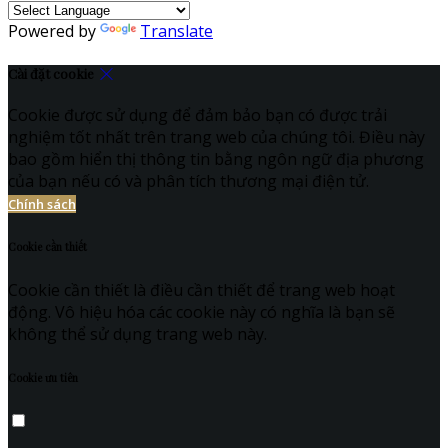
Powered by
Translate
Cài đặt cookie
Cookie được sử dụng để đảm bảo bạn có được trải
nghiệm tốt nhất trên trang web của chúng tôi. Điều này
bao gồm hiển thị thông tin bằng ngôn ngữ địa phương
của bạn nếu có và phân tích thương mại điện tử.
Chính sách
Cookie cần thiết
Cookie cần thiết là điều cần thiết để trang web hoạt
động. Vô hiệu hóa các cookie này có nghĩa là bạn sẽ
không thể sử dụng trang web này.
Cookie ưu tiên