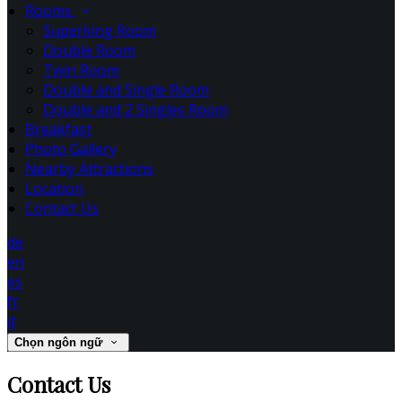
Rooms
Superking Room
Double Room
Twin Room
Double and Single Room
Double and 2 Singles Room
Breakfast
Photo Gallery
Nearby Attractions
Location
Contact Us
de
en
es
fr
it
Chọn ngôn ngữ
Contact Us