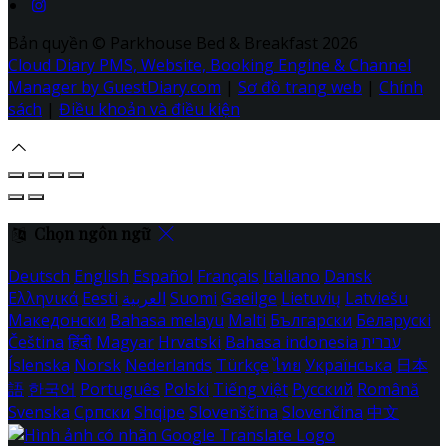
Bản quyền
©
Parkhouse Bed & Breakfast 2026
Cloud Diary PMS, Website, Booking Engine & Channel
Manager by GuestDiary.com
|
Sơ đồ trang web
|
Chính
sách
|
Điều khoản và điều kiện
Chọn ngôn ngữ
Deutsch
English
Español
Français
Italiano
Dansk
Ελληνικά
Eesti
العربية
Suomi
Gaeilge
Lietuvių
Latviešu
Македонски
Bahasa melayu
Malti
Български
Беларускі
Čeština
हिंदी
Magyar
Hrvatski
Bahasa indonesia
עברית
Íslenska
Norsk
Nederlands
Türkçe
ไทย
Українська
日本
語
한국어
Português
Polski
Tiếng việt
Русский
Română
Svenska
Српски
Shqipe
Slovenščina
Slovenčina
中文