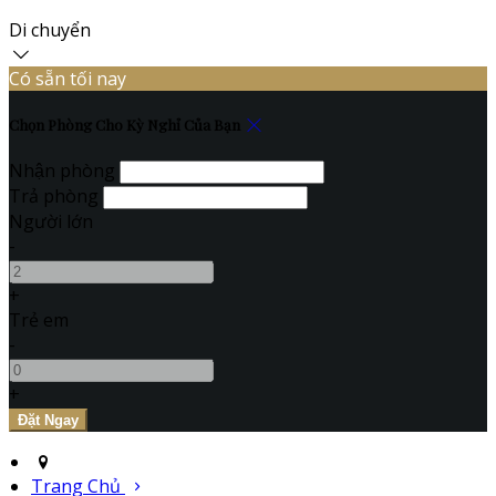
Di chuyển
Có sẵn tối nay
Chọn Phòng Cho Kỳ Nghỉ Của Bạn
Nhận phòng
Trả phòng
Người lớn
-
+
Trẻ em
-
+
Trang Chủ